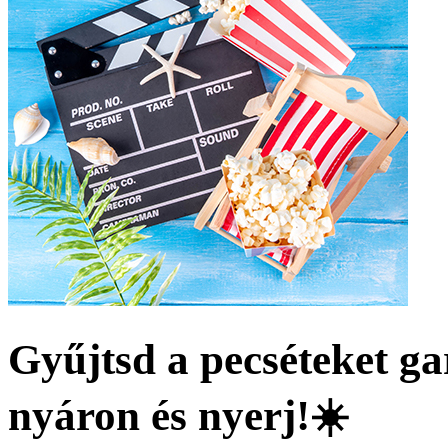
Gyűjtsd a pecséteket g
nyáron és nyerj!☀️