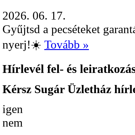
2026. 06. 17.
Gyűjtsd a pecséteket garant
nyerj!☀️
Tovább »
Hírlevél fel- és leiratkozá
Kérsz Sugár Üzletház hírl
igen
nem