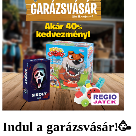
Indul a garázsvásár!🥳