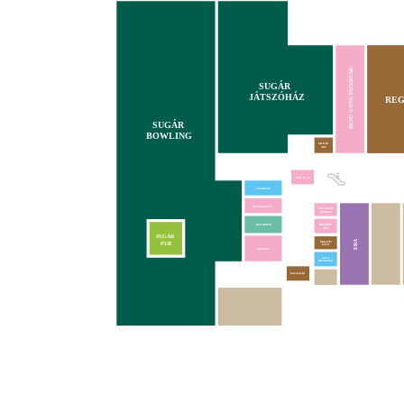
BENU GYÓGYSZERTÁR
SUGÁR
JÁTSZÓHÁZ
REG
SUGÁR
BOWLING
GRAVÍR
ABC
NAIL & GO
SZABÓSÁG
NUTRIVERSUM
EGY CSEPP
BIOBOLT
REPAIRHUB
SUGÁR
ERA
KREATÍV
PUB
PÓLÓ
MOUCHE
ALFA
BIZTOSÍTÓ
KAVALKÁD