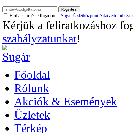
Rögzítés!
Elolvastam és elfogadom a
Sugár Üzletközpont Adatvédelmi szabá
Kérjük a feliratkozáshoz fo
szabályzatunkat
!
Főoldal
Rólunk
Akciók & Események
Üzletek
Térkép