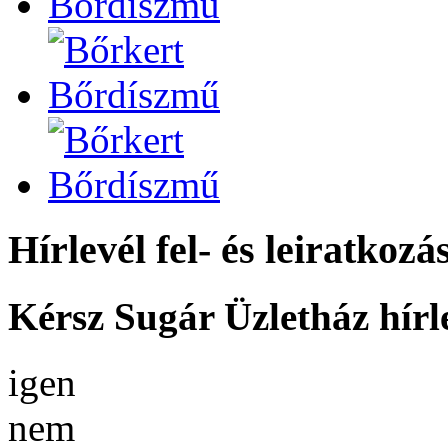
Hírlevél fel- és leiratkozá
Kérsz Sugár Üzletház hírl
igen
nem