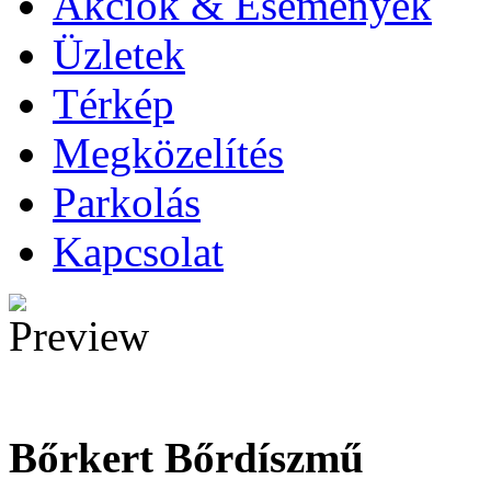
Akciók & Események
Üzletek
Térkép
Megközelítés
Parkolás
Kapcsolat
Bőrkert Bőrdíszmű