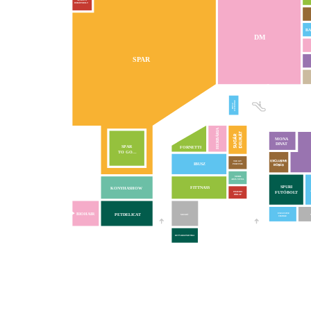
NEMZETI
DOHÁNYBOLT
BA
DM
SPAR
EXCHANGE
IBUSZ
HERBÁRIA
MONA
DIVAT
VA
SPAR
FORNETTI
TO GO...
TOP-UP!
IBUSZ
PERFUME
MOBIL
ADÁS-VÉTEL
SPURI
FITTNASS
KONYHASHOW
FUTÓBOLT
INMEDIO
HÍRLAP
BIOHAIR
PETDELICAT
EXCLUSIVE
MOSDÓ
CHANGE
KUTYAKOZMETIKA