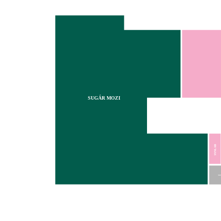
SUGÁR MOZI
SYNLAB
MO