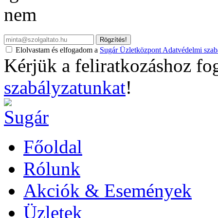
nem
Rögzítés!
Elolvastam és elfogadom a
Sugár Üzletközpont Adatvédelmi szabá
Kérjük a feliratkozáshoz fo
szabályzatunkat
!
Főoldal
Rólunk
Akciók & Események
Üzletek