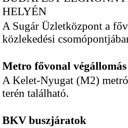
HELYÉN
A Sugár Üzletközpont a főv
közlekedési csomópontjában
Metro fővonal végállomás
A Kelet-Nyugat (M2) metró
terén található.
BKV buszjáratok