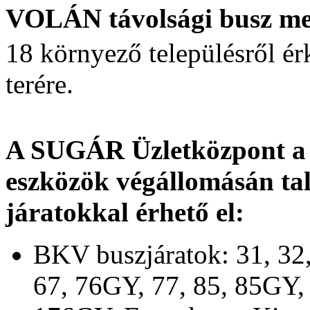
VOLÁN távolsági busz me
18 környező településről é
terére.
A SUGÁR Üzletközpont a 
eszközök végállomásán talá
járatokkal érhető el:
BKV buszjáratok: 31, 32,
67, 76GY, 77, 85, 85GY,