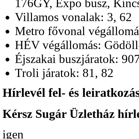
176GY, Expo busz, Kinc
Villamos vonalak: 3, 62
Metro fővonal végállom
HÉV végállomás: Gödöl
Éjszakai buszjáratok: 90
Troli járatok: 81, 82
Hírlevél fel- és leiratkozá
Kérsz Sugár Üzletház hírl
igen