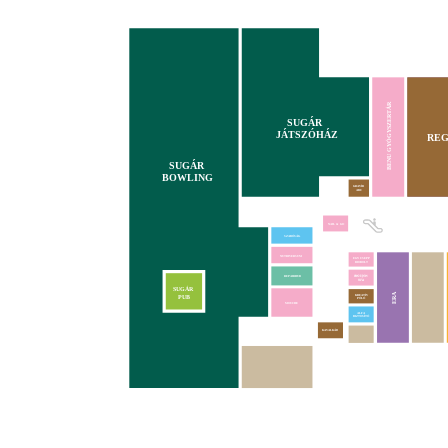
BENU GYÓGYSZERTÁR
SUGÁR
JÁTSZÓHÁZ
REG
SUGÁR
BOWLING
GRAVÍR
ABC
NAIL & GO
SZABÓSÁG
NUTRIVERSUM
EGY CSEPP
BIOBOLT
REPAIRHUB
SUGÁR
ERA
KREATÍV
PUB
PÓLÓ
MOUCHE
ALFA
BIZTOSÍTÓ
KAVALKÁD