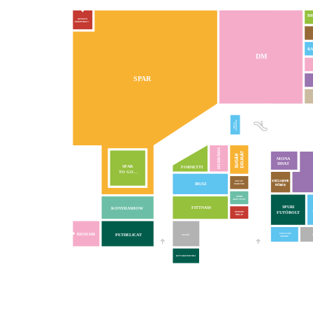
BR
NEMZETI
DOHÁNYBOLT
BA
DM
SPAR
EXCHANGE
IBUSZ
HERBÁRIA
MONA
DIVAT
VA
SPAR
FORNETTI
TO GO...
TOP-UP!
IBUSZ
PERFUME
MOBIL
ADÁS-VÉTEL
SPURI
FITTNASS
KONYHASHOW
FUTÓBOLT
INMEDIO
HÍRLAP
BIOHAIR
PETDELICAT
EXCLUSIVE
MOSDÓ
CHANGE
KUTYAKOZMETIKA