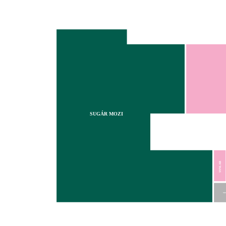
SUGÁR MOZI
SYNLAB
MO