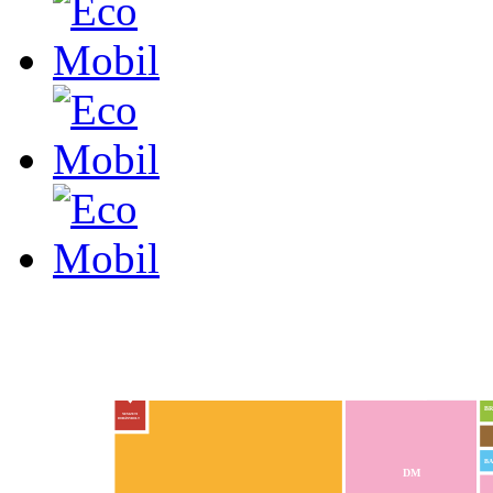
BR
NEMZETI
DOHÁNYBOLT
BA
DM