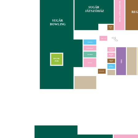
BENU GYÓGYSZERTÁR
SUGÁR
JÁTSZÓHÁZ
REG
SUGÁR
BOWLING
GRAVÍR
ABC
NAIL & GO
SZABÓSÁG
NUTRIVERSUM
EGY CSEPP
BIOBOLT
REPAIRHUB
SUGÁR
ERA
KREATÍV
PUB
PÓLÓ
MOUCHE
ALFA
BIZTOSÍTÓ
KAVALKÁD