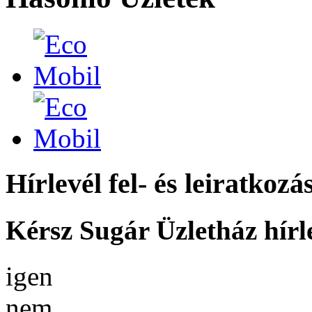
Hírlevél fel- és leiratkozá
Kérsz Sugár Üzletház hírl
igen
nem