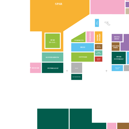
SPAR
EXCHANGE
IBUSZ
HERBÁRIA
MONA
DIVAT
VA
SPAR
FORNETTI
TO GO...
TOP-UP!
IBUSZ
PERFUME
MOBIL
ADÁS-VÉTEL
SPURI
FITTNASS
KONYHASHOW
FUTÓBOLT
INMEDIO
HÍRLAP
BIOHAIR
PETDELICAT
EXCLUSIVE
MOSDÓ
CHANGE
KUTYAKOZMETIKA