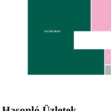
SUGÁR MOZI
SYNLAB
MO
Hasonló Üzletek