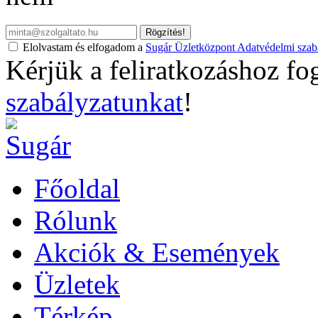
Rögzítés!
Elolvastam és elfogadom a
Sugár Üzletközpont Adatvédelmi szabá
Kérjük a feliratkozáshoz fo
szabályzatunkat
!
Főoldal
Rólunk
Akciók & Események
Üzletek
Térkép