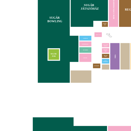
BENU GYÓGYSZERTÁR
SUGÁR
JÁTSZÓHÁZ
REG
SUGÁR
BOWLING
GRAVÍR
ABC
NAIL & GO
SZABÓSÁG
NUTRIVERSUM
EGY CSEPP
BIOBOLT
REPAIRHUB
SUGÁR
ERA
KREATÍV
PUB
PÓLÓ
MOUCHE
ALFA
BIZTOSÍTÓ
KAVALKÁD