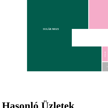
SUGÁR MOZI
SYNLAB
MO
Hasonló Üzletek