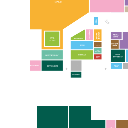
SPAR
EXCHANGE
IBUSZ
HERBÁRIA
MONA
DIVAT
VA
SPAR
FORNETTI
TO GO...
TOP-UP!
IBUSZ
PERFUME
MOBIL
ADÁS-VÉTEL
SPURI
FITTNASS
KONYHASHOW
FUTÓBOLT
INMEDIO
HÍRLAP
BIOHAIR
PETDELICAT
EXCLUSIVE
MOSDÓ
CHANGE
KUTYAKOZMETIKA