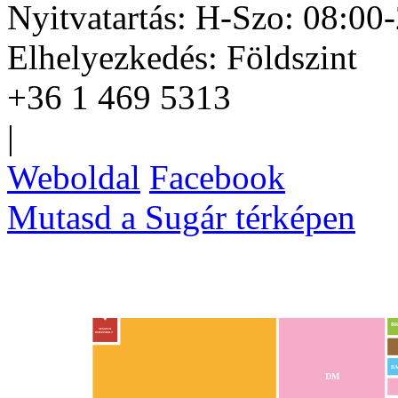
Nyitvatartás:
H-Szo: 08:00-
Elhelyezkedés:
Földszint
+36 1 469 5313
|
Weboldal
Facebook
Mutasd a Sugár térképen
BR
NEMZETI
DOHÁNYBOLT
BA
DM