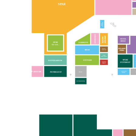
SPAR
EXCHANGE
IBUSZ
HERBÁRIA
MONA
DIVAT
VA
SPAR
FORNETTI
TO GO...
TOP-UP!
IBUSZ
PERFUME
MOBIL
ADÁS-VÉTEL
SPURI
FITTNASS
KONYHASHOW
FUTÓBOLT
INMEDIO
HÍRLAP
BIOHAIR
PETDELICAT
EXCLUSIVE
MOSDÓ
CHANGE
KUTYAKOZMETIKA