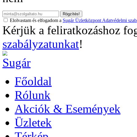
Rögzítés!
Elolvastam és elfogadom a
Sugár Üzletközpont Adatvédelmi szabá
Kérjük a feliratkozáshoz fo
szabályzatunkat
!
Főoldal
Rólunk
Akciók & Események
Üzletek
Térkép