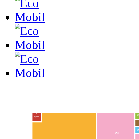
BR
NEMZETI
DOHÁNYBOLT
BA
DM