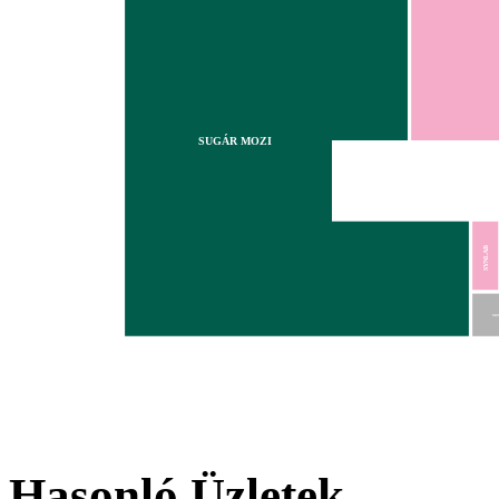
SUGÁR MOZI
SYNLAB
MO
Hasonló Üzletek