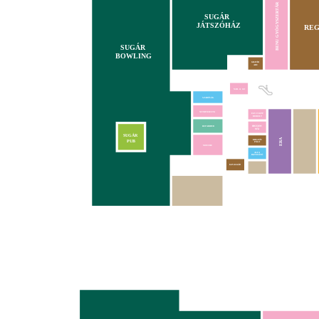
BENU GYÓGYSZERTÁR
SUGÁR
JÁTSZÓHÁZ
REG
SUGÁR
BOWLING
GRAVÍR
ABC
NAIL & GO
SZABÓSÁG
NUTRIVERSUM
EGY CSEPP
BIOBOLT
REPAIRHUB
SUGÁR
ERA
KREATÍV
PUB
PÓLÓ
MOUCHE
ALFA
BIZTOSÍTÓ
KAVALKÁD