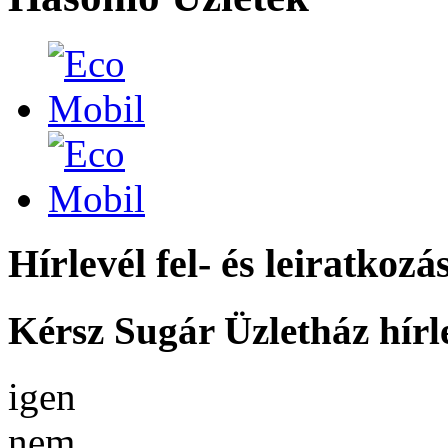
Hírlevél fel- és leiratkozá
Kérsz Sugár Üzletház hírl
igen
nem