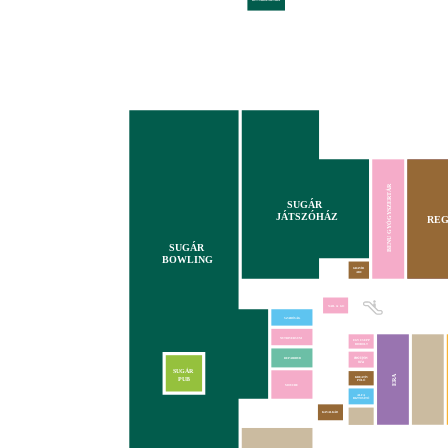
KUTYAKOZMETIKA
BENU GYÓGYSZERTÁR
SUGÁR
JÁTSZÓHÁZ
REG
SUGÁR
BOWLING
GRAVÍR
ABC
NAIL & GO
SZABÓSÁG
NUTRIVERSUM
EGY CSEPP
BIOBOLT
REPAIRHUB
SUGÁR
ERA
KREATÍV
PUB
PÓLÓ
MOUCHE
ALFA
BIZTOSÍTÓ
KAVALKÁD