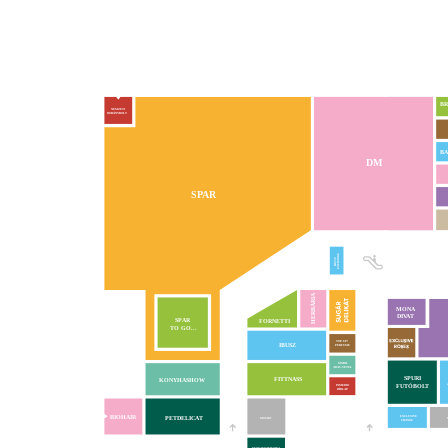
BR
NEMZETI
DOHÁNYBOLT
BA
DM
SPAR
EXCHANGE
IBUSZ
HERBÁRIA
MONA
DIVAT
VA
SPAR
FORNETTI
TO GO...
TOP-UP!
IBUSZ
PERFUME
MOBIL
ADÁS-VÉTEL
SPURI
FITTNASS
KONYHASHOW
FUTÓBOLT
INMEDIO
HÍRLAP
BIOHAIR
PETDELICAT
EXCLUSIVE
MOSDÓ
CHANGE