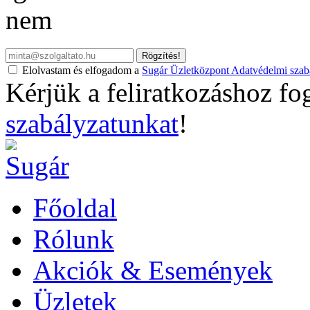
nem
Rögzítés!
Elolvastam és elfogadom a
Sugár Üzletközpont Adatvédelmi szabá
Kérjük a feliratkozáshoz fo
szabályzatunkat
!
Főoldal
Rólunk
Akciók & Események
Üzletek