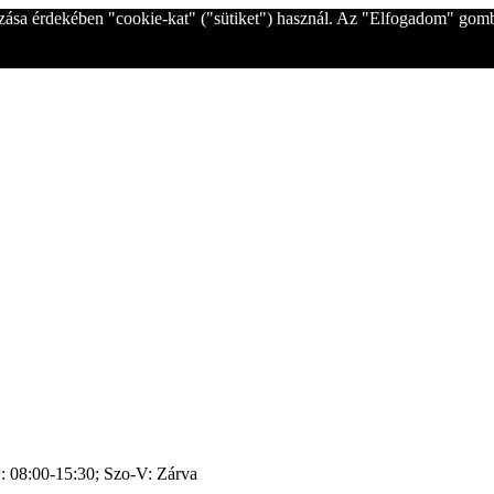
ozása érdekében "cookie-kat" ("sütiket") használ. Az "Elfogadom" gom
P: 08:00-15:30; Szo-V: Zárva