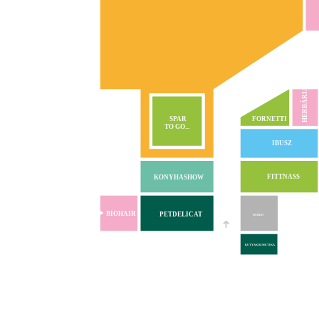
HERBÁRIA
SPAR
FORNETTI
TO GO...
IBUSZ
FITTNASS
KONYHASHOW
BIOHAIR
PETDELICAT
MOSDÓ
KUTYAKOZMETIKA