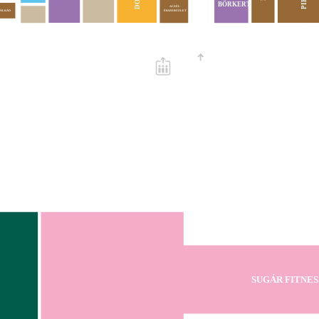
BŐRKERT
ACZÉL
ÉKSZERÜZLET
VALKÁD
SUGÁR FITNES