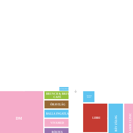
KVAKOMAT
BRUNCH & BREW
CAFÉ
MISTER
MINIT
ÓRAVILÁG
BALLA INGATLAN
LASER CLINIC
BÁV ZÁLOG
DM
LIBRI
VIVAMED
RÖLTEX