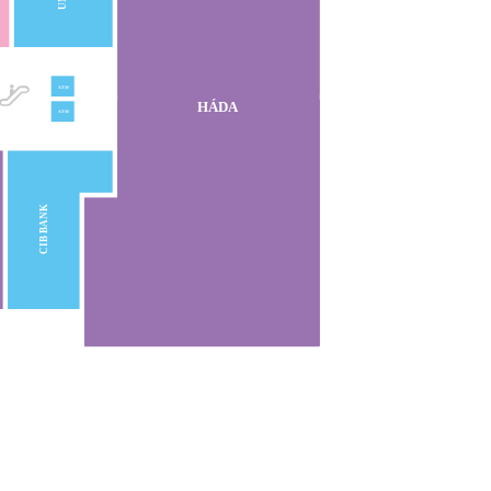
ATM
HÁDA
ATM
CIB BANK