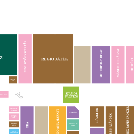
BENU GYÓGYSZERTÁR
ZSÁNER FODRÁSZAT
METROPOLIS DIVAT
Z
REGIO JÁTÉK
OFOTÉRT
GRAVÍR
ABC
SZAMOS
NAIL & GO
FAGYIZÓ
PIREX PAPÍR-ÍRÓSZER
EGY CSEPP
GÉMKLUB
DODO ASIA MARKET
BIOBOLT
DIVATZÓNA
B.S.S. AJÁNDÉK
ERA
KREATÍV
ÖNVÉDELMI
BOLT
PÓLÓ
ALFA
BIZTOSÍTÓ