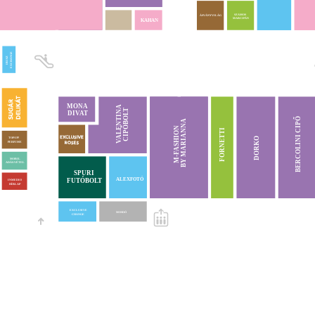
SZAMOS
ÁSVÁNYVILÁG
MARCIPÁN
KAHAN
EXCHANGE
IBUSZ
MONA
VALENTINA
CIPŐBOLT
DIVAT
BERCOLINI CIPŐ
BY MARIANNA
M-FASHION
FORNETTI
DORKO
TOP-UP!
PERFUME
MOBIL
ADÁS-VÉTEL
SPURI
ALEXFOTÓ
FUTÓBOLT
INMEDIO
HÍRLAP
EXCLUSIVE
MOSDÓ
CHANGE