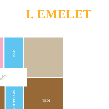
I. EMELET
POSTA
RAIFFEISEN BANK
TEDI