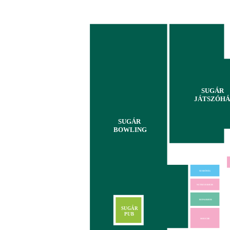
SUGÁR
JÁTSZÓHÁ
SUGÁR
BOWLING
SZABÓSÁG
NUTRIVERSUM
REPAIRHUB
SUGÁR
PUB
MOUCHE