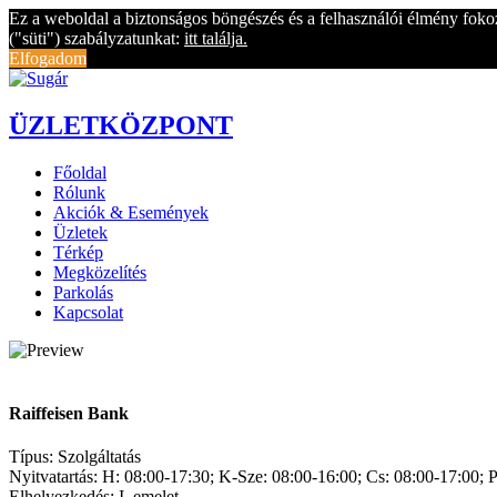
Ez a weboldal a biztonságos böngészés és a felhasználói élmény fok
("süti") szabályzatunkat:
itt találja.
Elfogadom
ÜZLETKÖZPONT
Főoldal
Rólunk
Akciók & Események
Üzletek
Térkép
Megközelítés
Parkolás
Kapcsolat
Raiffeisen Bank
Típus:
Szolgáltatás
Nyitvatartás:
H: 08:00-17:30; K-Sze: 08:00-16:00; Cs: 08:00-17:00; 
Elhelyezkedés:
I. emelet