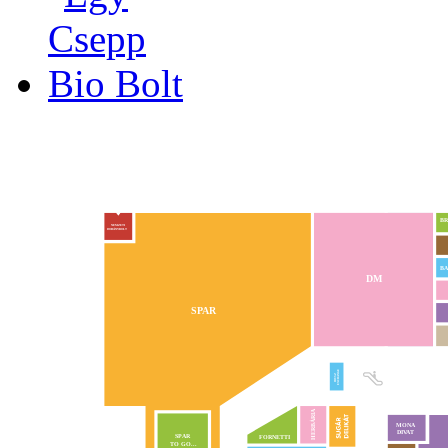
BR
NEMZETI
DOHÁNYBOLT
BA
DM
SPAR
EXCHANGE
IBUSZ
HERBÁRIA
MONA
DIVAT
VA
SPAR
FORNETTI
TO GO...