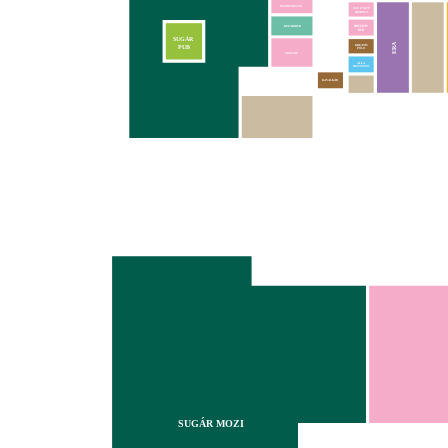
NUTRIVERSUM
EGY CSEPP
BIOBOLT
REPAIRHUB
SUGÁR
ERA
KREATÍV
PUB
PÓLÓ
MOUCHE
ALFA
BIZTOSÍTÓ
KAVALKÁD
SUGÁR MOZI