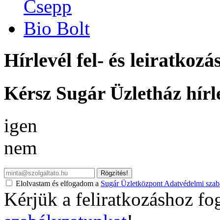
Hírlevél fel- és leiratkozá
Kérsz Sugár Üzletház hírl
igen
nem
Rögzítés!
Elolvastam és elfogadom a
Sugár Üzletközpont Adatvédelmi szabá
Kérjük a feliratkozáshoz fo