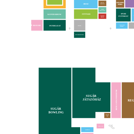
TOP-UP!
IBUSZ
PERFUME
MOBIL
ADÁS-VÉTEL
SPURI
FITTNASS
KONYHASHOW
FUTÓBOLT
INMEDIO
HÍRLAP
BIOHAIR
PETDELICAT
EXCLUSIVE
MOSDÓ
CHANGE
KUTYAKOZMETIKA
BENU GYÓGYSZERTÁR
SUGÁR
JÁTSZÓHÁZ
REG
SUGÁR
BOWLING
GRAVÍR
ABC
NAIL & GO
SZABÓSÁG