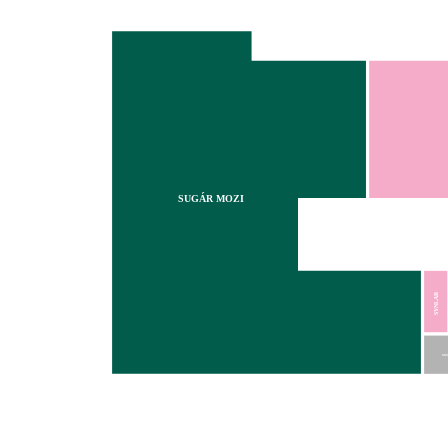
SUGÁR MOZI
SYNLAB
MO