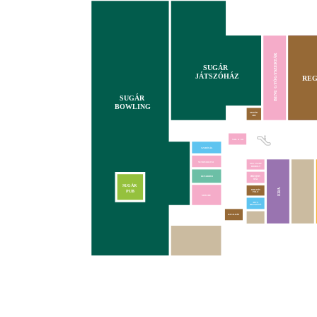
BENU GYÓGYSZERTÁR
SUGÁR
JÁTSZÓHÁZ
REG
SUGÁR
BOWLING
GRAVÍR
ABC
NAIL & GO
SZABÓSÁG
NUTRIVERSUM
EGY CSEPP
BIOBOLT
REPAIRHUB
SUGÁR
ERA
KREATÍV
PUB
PÓLÓ
MOUCHE
ALFA
BIZTOSÍTÓ
KAVALKÁD