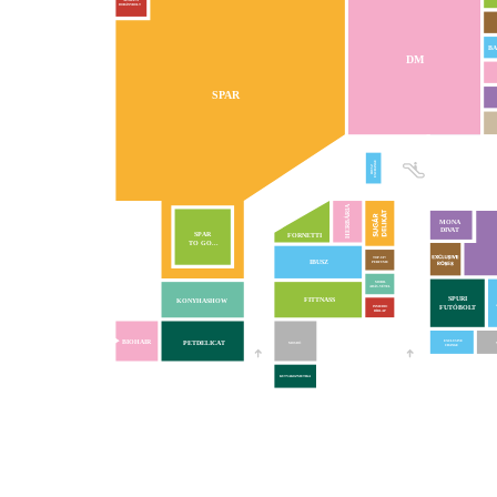
NEMZETI
DOHÁNYBOLT
BA
DM
SPAR
EXCHANGE
IBUSZ
HERBÁRIA
MONA
DIVAT
VA
SPAR
FORNETTI
TO GO...
TOP-UP!
IBUSZ
PERFUME
MOBIL
ADÁS-VÉTEL
SPURI
FITTNASS
KONYHASHOW
FUTÓBOLT
INMEDIO
HÍRLAP
BIOHAIR
PETDELICAT
EXCLUSIVE
MOSDÓ
CHANGE
KUTYAKOZMETIKA